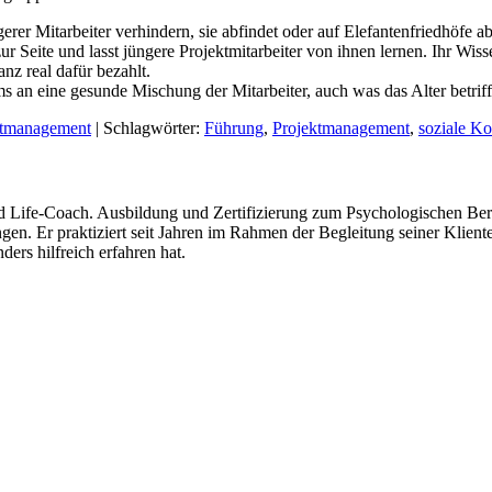
gerer Mitarbeiter verhindern, sie abfindet oder auf Elefantenfriedhöfe 
r zur Seite und lasst jüngere Projektmitarbeiter von ihnen lernen. Ihr W
anz real dafür bezahlt.
 an eine gesunde Mischung der Mitarbeiter, auch was das Alter betriff
ktmanagement
| Schlagwörter:
Führung
,
Projektmanagement
,
soziale K
d Life-Coach. Ausbildung und Zertifizierung zum Psychologischen Ber
. Er praktiziert seit Jahren im Rahmen der Begleitung seiner Kliente
ers hilfreich erfahren hat.