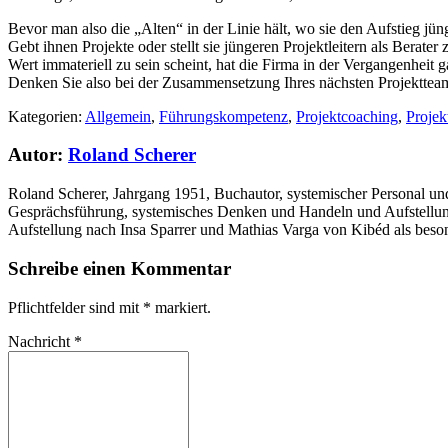
Bevor man also die „Alten“ in der Linie hält, wo sie den Aufstieg jün
Gebt ihnen Projekte oder stellt sie jüngeren Projektleitern als Berate
Wert immateriell zu sein scheint, hat die Firma in der Vergangenheit g
Denken Sie also bei der Zusammensetzung Ihres nächsten Projektteams
Kategorien:
Allgemein
,
Führungskompetenz
,
Projektcoaching
,
Proje
Autor:
Roland Scherer
Roland Scherer, Jahrgang 1951, Buchautor, systemischer Personal un
Gesprächsführung, systemisches Denken und Handeln und Aufstellungen
Aufstellung nach Insa Sparrer und Mathias Varga von Kibéd als besond
Schreibe einen Kommentar
Pflichtfelder sind mit
*
markiert.
Nachricht
*