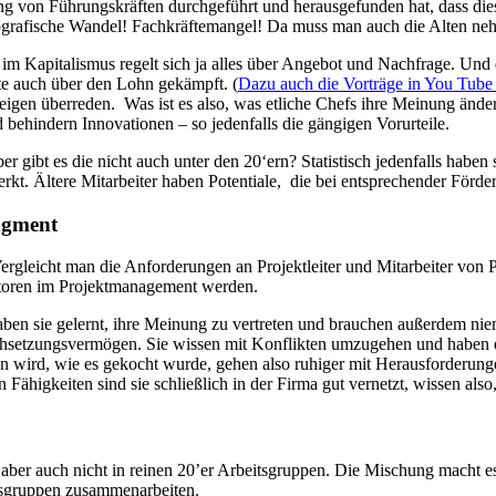
ng von Führungskräften durchgeführt und herausgefunden hat, dass diese
emografische Wandel! Fachkräftemangel! Da muss man auch die Alten ne
im Kapitalismus regelt sich ja alles über Angebot und Nachfrage. Und d
e auch über den Lohn gekämpft. (
Dazu auch die Vorträge in You Tube 
igen überreden. Was ist es also, was etliche Chefs ihre Meinung ändern 
d behindern Innovationen – so jedenfalls die gängigen Vorurteile.
er gibt es die nicht auch unter den 20‘ern? Statistisch jedenfalls haben 
rkt. Ältere Mitarbeiter haben Potentiale, die bei entsprechender Förd
agment
leicht man die Anforderungen an Projektleiter und Mitarbeiter von Pro
faktoren im Projektmanagement werden.
haben sie gelernt, ihre Meinung zu vertreten und brauchen außerdem 
chsetzungsvermögen. Sie wissen mit Konflikten umzugehen und haben 
ssen wird, wie es gekocht wurde, gehen also ruhiger mit Herausforder
Fähigkeiten sind sie schließlich in der Firma gut vernetzt, wissen al
, aber auch nicht in reinen 20’er Arbeitsgruppen. Die Mischung macht 
ersgruppen zusammenarbeiten.