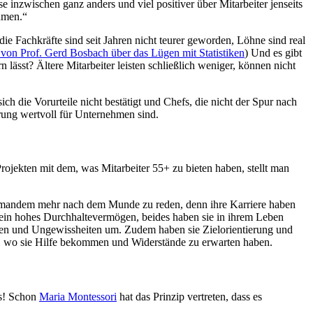
 inzwischen ganz anders und viel positiver über Mitarbeiter jenseits
hmen.“
ie Fachkräfte sind seit Jahren nicht teurer geworden, Löhne sind real
von Prof. Gerd Bosbach über das Lügen mit Statistiken
) Und es gibt
lässt? Ältere Mitarbeiter leisten schließlich weniger, können nicht
sich die Vorurteile nicht bestätigt und Chefs, die nicht der Spur nach
erung wertvoll für Unternehmen sind.
jekten mit dem, was Mitarbeiter 55+ zu bieten haben, stellt man
niemandem mehr nach dem Munde zu reden, denn ihre Karriere haben
ein hohes Durchhaltevermögen, beides haben sie in ihrem Leben
ungen und Ungewissheiten um. Zudem haben sie Zielorientierung und
so, wo sie Hilfe bekommen und Widerstände zu erwarten haben.
es! Schon
Maria Montessori
hat das Prinzip vertreten, dass es