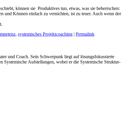
abschiebt, können sie Produktives tun, etwas, was sie beherrschen:
issen und Können einfach zu vernichten, ist zu teuer. Auch wenn der
t.
ompetenz
,
systemisches Projektcoaching
|
Permalink
ater und Coach. Sein Schwerpunk liegt auf lösungsfokussierte
n Systemische Aufstellungen, wobei er die Systemische Struktur-