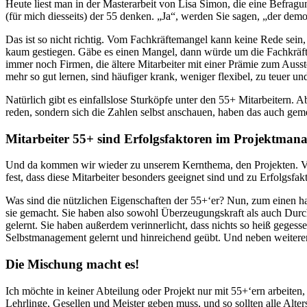
Heute liest man in der Masterarbeit von Lisa Simon, die eine Befragu
(für mich diesseits) der 55 denken. „Ja“, werden Sie sagen, „der d
Das ist so nicht richtig. Vom Fachkräftemangel kann keine Rede sein, 
kaum gestiegen. Gäbe es einen Mangel, dann würde um die Fachkräft
immer noch Firmen, die ältere Mitarbeiter mit einer Prämie zum Ausste
mehr so gut lernen, sind häufiger krank, weniger flexibel, zu teuer un
Natürlich gibt es einfallslose Sturköpfe unter den 55+ Mitarbeitern. Ab
reden, sondern sich die Zahlen selbst anschauen, haben das auch geme
Mitarbeiter 55+ sind Erfolgsfaktoren im Projektman
Und da kommen wir wieder zu unserem Kernthema, den Projekten. Verg
fest, dass diese Mitarbeiter besonders geeignet sind und zu Erfolgs
Was sind die nützlichen Eigenschaften der 55+‘er? Nun, zum einen 
sie gemacht. Sie haben also sowohl Überzeugungskraft als auch Dur
gelernt. Sie haben außerdem verinnerlicht, dass nichts so heiß gege
Selbstmanagement gelernt und hinreichend geübt. Und neben weiteren 
Die Mischung macht es!
Ich möchte in keiner Abteilung oder Projekt nur mit 55+‘ern arbeiten
Lehrlinge, Gesellen und Meister geben muss, und so sollten alle Alt