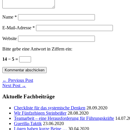
Name
*
E-Mail-Adresse
*
Website
Bitte gebe eine Antwort in Ziffern ein:
14 − 5 =
← Previous Post
Next Post →
Aktuelle Fachbeiträge
Checkliste für das systemische Denken
28.09.2020
Wir Fünfzehigen Steinbeißer
28.08.2020
Teamarbeit – eine Herausforderung für Führungskräfte
14.07.2
Guerilla-Taktik
23.06.2020
Lügen haben kurze Beine …
30.04.2020