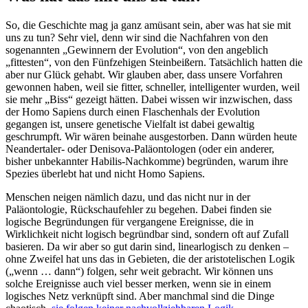
So, die Geschichte mag ja ganz amüsant sein, aber was hat sie mit
uns zu tun? Sehr viel, denn wir sind die Nachfahren von den
sogenannten „Gewinnern der Evolution“, von den angeblich
„fittesten“, von den Fünfzehigen Steinbeißern. Tatsächlich hatten die
aber nur Glück gehabt. Wir glauben aber, dass unsere Vorfahren
gewonnen haben, weil sie fitter, schneller, intelligenter wurden, weil
sie mehr „Biss“ gezeigt hätten. Dabei wissen wir inzwischen, dass
der Homo Sapiens durch einen Flaschenhals der Evolution
gegangen ist, unsere genetische Vielfalt ist dabei gewaltig
geschrumpft. Wir wären beinahe ausgestorben. Dann würden heute
Neandertaler- oder Denisova-Paläontologen (oder ein anderer,
bisher unbekannter Habilis-Nachkomme) begründen, warum ihre
Spezies überlebt hat und nicht Homo Sapiens.
Menschen neigen nämlich dazu, und das nicht nur in der
Paläontologie, Rückschaufehler zu begehen. Dabei finden sie
logische Begründungen für vergangene Ereignisse, die in
Wirklichkeit nicht logisch begründbar sind, sondern oft auf Zufall
basieren. Da wir aber so gut darin sind, linearlogisch zu denken –
ohne Zweifel hat uns das in Gebieten, die der aristotelischen Logik
(„wenn … dann“) folgen, sehr weit gebracht. Wir können uns
solche Ereignisse auch viel besser merken, wenn sie in einem
logisches Netz verknüpft sind. Aber manchmal sind die Dinge