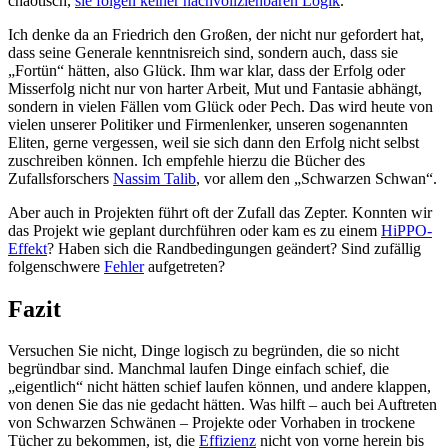
chaotisch,
sie folgen keiner nachvollziehbaren Logik
.
Ich denke da an Friedrich den Großen, der nicht nur gefordert hat,
dass seine Generale kenntnisreich sind, sondern auch, dass sie
„Fortün“ hätten, also Glück. Ihm war klar, dass der Erfolg oder
Misserfolg nicht nur von harter Arbeit, Mut und Fantasie abhängt,
sondern in vielen Fällen vom Glück oder Pech. Das wird heute von
vielen unserer Politiker und Firmenlenker, unseren sogenannten
Eliten, gerne vergessen, weil sie sich dann den Erfolg nicht selbst
zuschreiben können. Ich empfehle hierzu die Bücher des
Zufallsforschers
Nassim Talib
, vor allem den „Schwarzen Schwan“.
Aber auch in Projekten führt oft der Zufall das Zepter. Konnten wir
das Projekt wie geplant durchführen oder kam es zu einem
HiPPO-
Effekt
? Haben sich die Randbedingungen geändert? Sind zufällig
folgenschwere
Fehler
aufgetreten?
Fazit
Versuchen Sie nicht, Dinge logisch zu begründen, die so nicht
begründbar sind. Manchmal laufen Dinge einfach schief, die
„eigentlich“ nicht hätten schief laufen können, und andere klappen,
von denen Sie das nie gedacht hätten. Was hilft – auch bei Auftreten
von Schwarzen Schwänen – Projekte oder Vorhaben in trockene
Tücher zu bekommen, ist, die
Effizienz
nicht von vorne herein bis