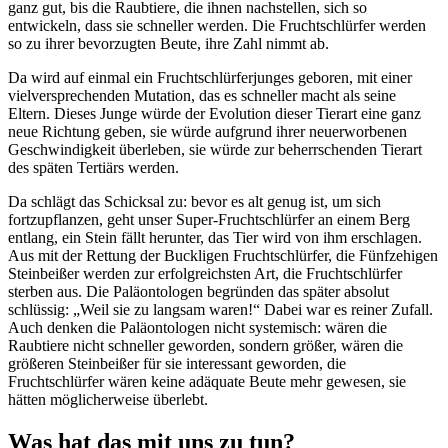
ganz gut, bis die Raubtiere, die ihnen nachstellen, sich so
entwickeln, dass sie schneller werden. Die Fruchtschlürfer werden
so zu ihrer bevorzugten Beute, ihre Zahl nimmt ab.
Da wird auf einmal ein Fruchtschlürferjunges geboren, mit einer
vielversprechenden Mutation, das es schneller macht als seine
Eltern. Dieses Junge würde der Evolution dieser Tierart eine ganz
neue Richtung geben, sie würde aufgrund ihrer neuerworbenen
Geschwindigkeit überleben, sie würde zur beherrschenden Tierart
des späten Tertiärs werden.
Da schlägt das Schicksal zu: bevor es alt genug ist, um sich
fortzupflanzen, geht unser Super-Fruchtschlürfer an einem Berg
entlang, ein Stein fällt herunter, das Tier wird von ihm erschlagen.
Aus mit der Rettung der Buckligen Fruchtschlürfer, die Fünfzehigen
Steinbeißer werden zur erfolgreichsten Art, die Fruchtschlürfer
sterben aus. Die Paläontologen begründen das später absolut
schlüssig: „Weil sie zu langsam waren!“ Dabei war es reiner Zufall.
Auch denken die Paläontologen nicht systemisch: wären die
Raubtiere nicht schneller geworden, sondern größer, wären die
größeren Steinbeißer für sie interessant geworden, die
Fruchtschlürfer wären keine adäquate Beute mehr gewesen, sie
hätten möglicherweise überlebt.
Was hat das mit uns zu tun?