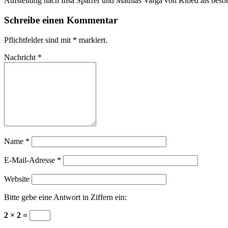
Aufstellung nach Insa Sparrer und Mathias Varga von Kibéd als besond
Schreibe einen Kommentar
Pflichtfelder sind mit
*
markiert.
Nachricht
*
Name
*
E-Mail-Adresse
*
Website
Bitte gebe eine Antwort in Ziffern ein:
2 × 2 =