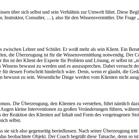
ssen über sich selbst und sein Verhältnis zur Umwelt führt. Diese Begl
r, Instruktor, Consulter, …), also für den Wissensvermittler. Die Frag
as zwischen Lehrer und Schüler. Er weiß mehr als sein Klient. Ein Berat
len, die Überzeugung ist für die Wissensvermittlung notwendig. Der C
 ihn ist der Klient der Experte für Problem und Lösung, er selbst ist „
es Wissens bewusst zu werden und es auszusprechen. Dabei versucht der
e für dessen Fortschritt hinderlich wäre. Denn, wenn er glaubt, die Ged
en bewusst zu sein. Wesentliche Dinge werden vom Klienten nicht aus
en muss. Die Überzeugung, den Klienten zu verstehen, führt nämlich da
n Augen kleine Interventionen zu großen Veränderungen führen, währen
 der Reaktion des Klienten auf Inhalt und Form des vorgetragenen Stof
sich selbst.
s sie sich also gegenseitig beeinflussen. Nach seiner Überzeugung trit
 das beobachtete Objekt. Der Coach begrüßt diese Tatsache, denn so ist