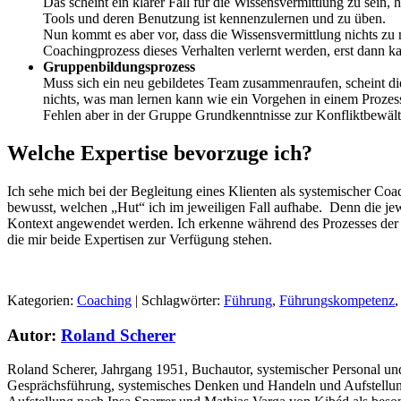
Das scheint ein klarer Fall für die Wissensvermittlung zu sein,
Tools und deren Benutzung ist kennenzulernen und zu üben.
Nun kommt es aber vor, dass die Wissensvermittlung nichts zu n
Coachingprozess dieses Verhalten verlernt werden, erst dann kan
Gruppenbildungsprozess
Muss sich ein neu gebildetes Team zusammenraufen, scheint die
nichts, was man lernen kann wie ein Vorgehen in einem Prozes
Fehlen aber in der Gruppe Grundkenntnisse zur Konfliktbewält
Welche Expertise bevorzuge ich?
Ich sehe mich bei der Begleitung eines Klienten als systemischer Coa
bewusst, welchen „Hut“ ich im jeweiligen Fall aufhabe. Denn die jew
Kontext angewendet werden. Ich erkenne während des Prozesses der B
die mir beide Expertisen zur Verfügung stehen.
Kategorien:
Coaching
| Schlagwörter:
Führung
,
Führungskompetenz
Autor:
Roland Scherer
Roland Scherer, Jahrgang 1951, Buchautor, systemischer Personal un
Gesprächsführung, systemisches Denken und Handeln und Aufstellungen