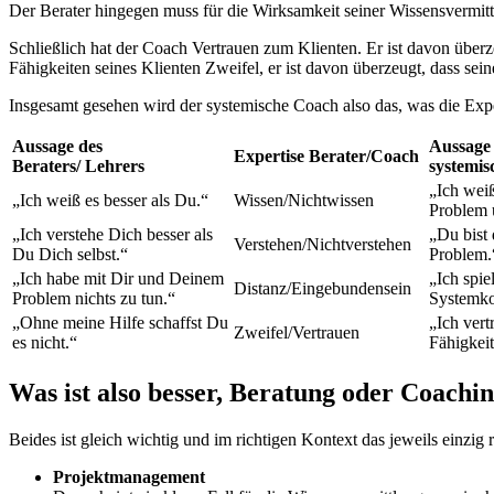
Der Berater hingegen muss für die Wirksamkeit seiner Wissensvermit
Schließlich hat der Coach Vertrauen zum Klienten. Er ist davon überz
Fähigkeiten seines Klienten Zweifel, er ist davon überzeugt, dass se
Insgesamt gesehen wird der systemische Coach also das, was die Expe
Aussage des
Aussage
Expertise Berater/Coach
Beraters/ Lehrers
systemi
„Ich weiß
„Ich weiß es besser als Du.“
Wissen/Nichtwissen
Problem 
„Ich verstehe Dich besser als
„Du bist 
Verstehen/Nichtverstehen
Du Dich selbst.“
Problem.
„Ich habe mit Dir und Deinem
„Ich spie
Distanz/Eingebundensein
Problem nichts zu tun.“
Systemko
„Ohne meine Hilfe schaffst Du
„Ich ver
Zweifel/Vertrauen
es nicht.“
Fähigkeit
Was ist also besser, Beratung oder Coachi
Beides ist gleich wichtig und im richtigen Kontext das jeweils einzig
Projektmanagement