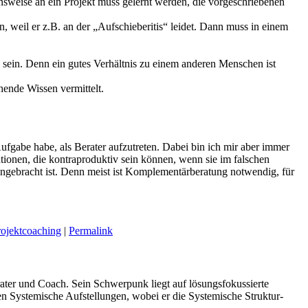
hensweise an ein Projekt muss gelernt werden, die vorgeschriebenen
, weil er z.B. an der „Aufschieberitis“ leidet. Dann muss in einem
 sein. Denn ein gutes Verhältnis zu einem anderen Menschen ist
ende Wissen vermittelt.
ufgabe habe, als Berater aufzutreten. Dabei bin ich mir aber immer
tionen, die kontraproduktiv sein können, wenn sie im falschen
ngebracht ist. Denn meist ist Komplementärberatung notwendig, für
rojektcoaching
|
Permalink
ater und Coach. Sein Schwerpunk liegt auf lösungsfokussierte
n Systemische Aufstellungen, wobei er die Systemische Struktur-