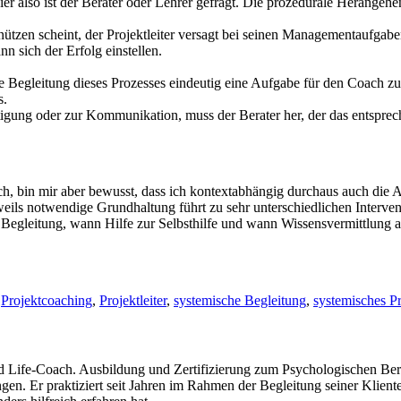
 hier also ist der Berater oder Lehrer gefragt. Die prozedurale Herange
ützen scheint, der Projektleiter versagt bei seinen Managementaufgaben
n sich der Erfolg einstellen.
 Begleitung dieses Prozesses eindeutig eine Aufgabe für den Coach zu
s.
igung oder zur Kommunikation, muss der Berater her, der das entsprech
ch, bin mir aber bewusst, dass ich kontextabhängig durchaus auch die A
eils notwendige Grundhaltung führt zu sehr unterschiedlichen Interven
egleitung, wann Hilfe zur Selbsthilfe und wann Wissensvermittlung a
,
Projektcoaching
,
Projektleiter
,
systemische Begleitung
,
systemisches P
d Life-Coach. Ausbildung und Zertifizierung zum Psychologischen Ber
. Er praktiziert seit Jahren im Rahmen der Begleitung seiner Kliente