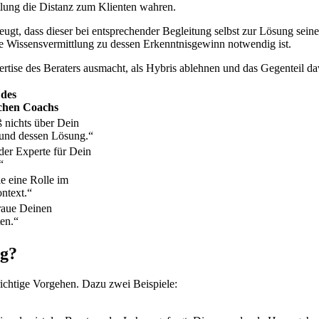
tlung die Distanz zum Klienten wahren.
eugt, dass dieser bei entsprechender Begleitung selbst zur Lösung sei
ine Wissensvermittlung zu dessen Erkenntnisgewinn notwendig ist.
rtise des Beraters ausmacht, als Hybris ablehnen und das Gegenteil da
 des
schen Coachs
 nichts über Dein
und dessen Lösung.“
der Experte für Dein
“
le eine Rolle im
ntext.“
traue Deinen
en.“
ng?
 richtige Vorgehen. Dazu zwei Beispiele: