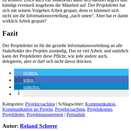
kündigt eventuell insgeheim die Mitarbeit auf. Der Projektleiter hat
sich mit seinem Vorgehen Arbeit gespart, denn er kümmert sich
nicht um die Informationsverteilung „nach unten“. Aber hat er damit
wirklich Arbeit gespart?
Fazit
Der Projektleiter ist für die gezielte Informationsverteilung an alle
Stakeholder des Projekts zuständig. Das ist viel Arbeit, und natürlich
kann der Projektleiter diese Pflicht, wie jede andere auch,
delegieren, aber er darf sich nicht davor drücken.
twittern
teilen
mitteilen
Kategorien:
Projektcoaching
| Schlagwörter:
Kommunikation
,
Kommunikation im Projekt
,
Projektcoaching
,
Projektkomm
,
Projektleiter
,
Projektmanagement
|
Permalink
Autor:
Roland Scherer